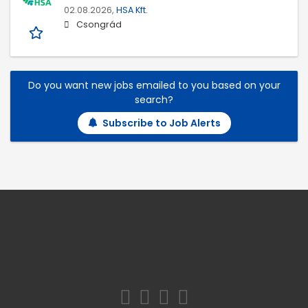
02.08.2026,
HSA Kft.
Csongrád
Do you want new jobs emailed to you based on your
search?
Subscribe to Job Alerts