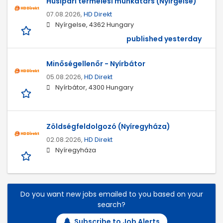
Húsipari termelési munkatárs (Nyírgelse)
07.08.2026,
HD Direkt
Nyírgelse, 4362 Hungary
published yesterday
Minőségellenőr - Nyírbátor
05.08.2026,
HD Direkt
Nyírbátor, 4300 Hungary
Zöldségfeldolgozó (Nyíregyháza)
02.08.2026,
HD Direkt
Nyíregyháza
Do you want new jobs emailed to you based on your
search?
Subscribe to Job Alerts