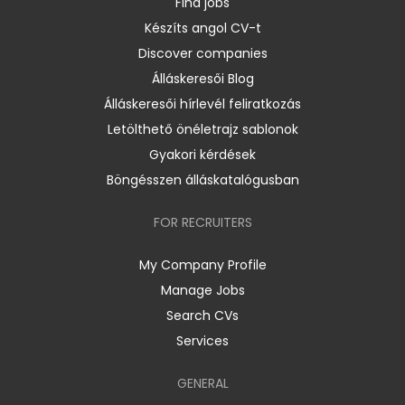
Find jobs
Készíts angol CV-t
Discover companies
Álláskeresői Blog
Álláskeresői hírlevél feliratkozás
Letölthető önéletrajz sablonok
Gyakori kérdések
Böngésszen álláskatalógusban
FOR RECRUITERS
My Company Profile
Manage Jobs
Search CVs
Services
GENERAL