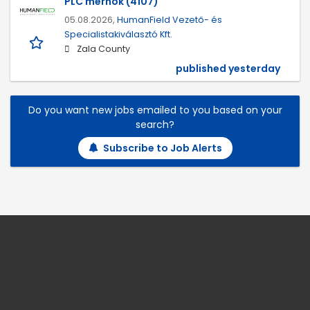
PLC mérnök (4107)
05.08.2026,
HumanField Vezető- és
Specialistakiválasztó Kft.
Zala County
published yesterday
Do you want new jobs emailed to you based on your
search?
Subscribe to Job Alerts