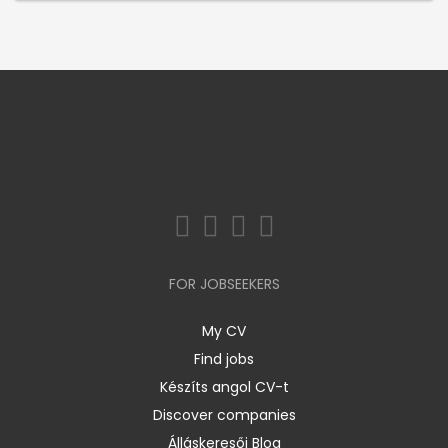
FOR JOBSEEKERS
My CV
Find jobs
Készíts angol CV-t
Discover companies
Álláskeresői Blog