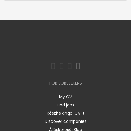
FOR JOBSEEKERS
My CV
Find jobs
Készíts angol CV-t
Discover companies
Álláskeresői Blog