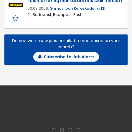
Telemarketing munkatárs (műszaki terület)
03.08.2026,
Grimas Ipari Kereskedelmi Kft
Budapest, Budapest, Pest
Do you want new jobs emailed to you based on your
search?
Subscribe to Job Alerts