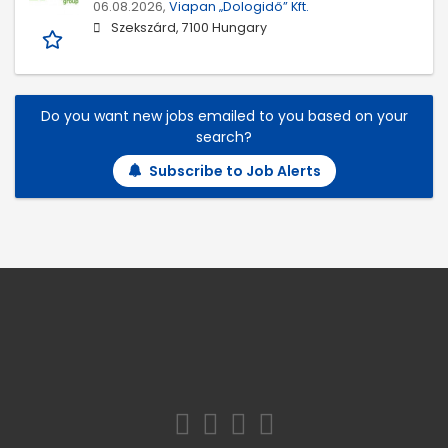
06.08.2026,
Viapan „Dologidő” Kft.
Szekszárd, 7100 Hungary
Do you want new jobs emailed to you based on your
search?
Subscribe to Job Alerts