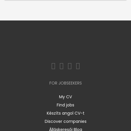
FOR JOBSEEKERS
My CV
Find jobs
Készíts angol CV-t
Discover companies
Álláskeresői Blog