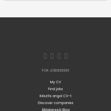
FOR JOBSEEKERS
My CV
Find jobs
Készíts angol CV-t
Discover companies
Álláskeresői Blog