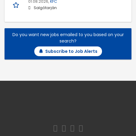
01.08.2026,
KFC
Salgótarján
Do you want new jobs emailed to you based on your
search?
Subscribe to Job Alerts