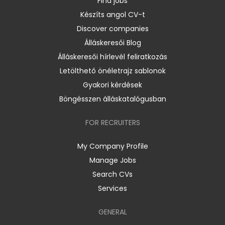
Find jobs
Készíts angol CV-t
Discover companies
Álláskeresői Blog
Álláskeresői hírlevél feliratkozás
Letölthető önéletrajz sablonok
Gyakori kérdések
Böngésszen álláskatalógusban
FOR RECRUITERS
My Company Profile
Manage Jobs
Search CVs
Services
GENERAL