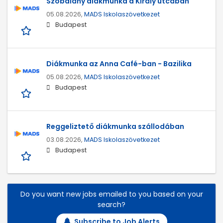
Szobalány diákmunka a Király utcában
05.08.2026,
MADS Iskolaszövetkezet
Budapest
Diákmunka az Anna Café-ban - Bazilika
05.08.2026,
MADS Iskolaszövetkezet
Budapest
Reggeliztető diákmunka szállodában
03.08.2026,
MADS Iskolaszövetkezet
Budapest
Do you want new jobs emailed to you based on your
search?
Subscribe to Job Alerts