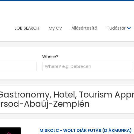
JOB SEARCH
My CV
Állásértesítő
Tudástár
Where?
Gastronomy, Hotel, Tourism Appr
orsod-Abaúj-Zemplén
MISKOLC - WOLT DIÁK FUTÁR (DIÁKMUNKA)