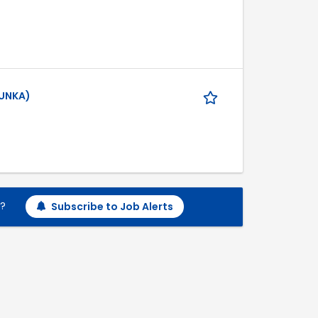
MUNKA)
h?
Subscribe to Job Alerts