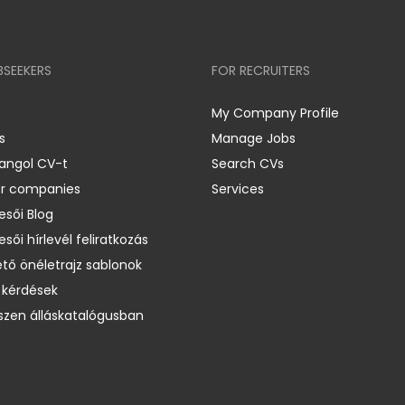
BSEEKERS
FOR RECRUITERS
My Company Profile
s
Manage Jobs
 angol CV-t
Search CVs
er companies
Services
esői Blog
esői hírlevél feliratkozás
ető önéletrajz sablonok
 kérdések
zen álláskatalógusban