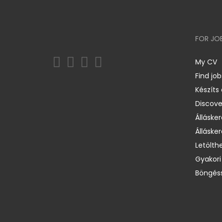
FOR JO
My CV
Find job
Készíts
Discov
Állásker
Állásker
Letölth
Gyakori
Böngéss