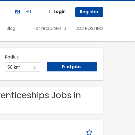
Login
EN
HU
Register
Blog
For recruiters
JOB POSTING
Radius
50 km
enticeships Jobs in