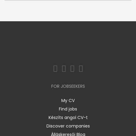
FOR JOBSEEKERS
My CV
Find jobs
Készíts angol CV-t
Discover companies
Álláskeresői Blog