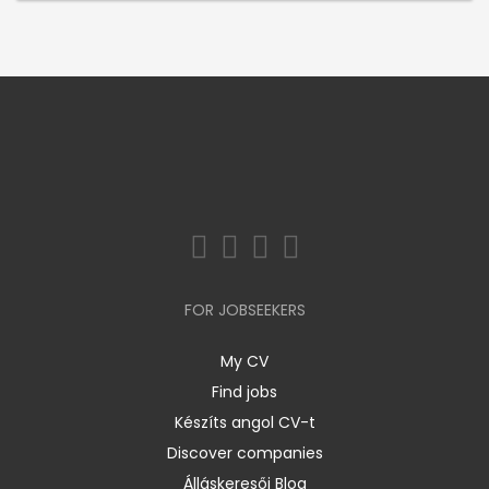
FOR JOBSEEKERS
My CV
Find jobs
Készíts angol CV-t
Discover companies
Álláskeresői Blog