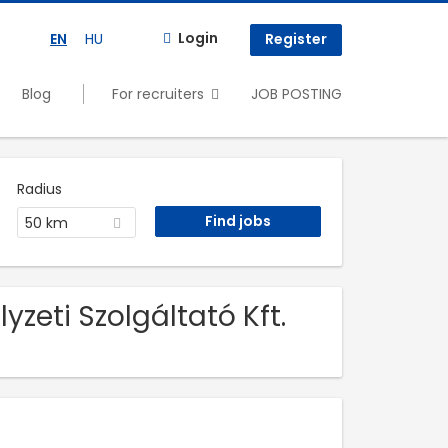
Login
EN
HU
Register
Blog
For recruiters
JOB POSTING
Radius
50 km
zeti Szolgáltató Kft.