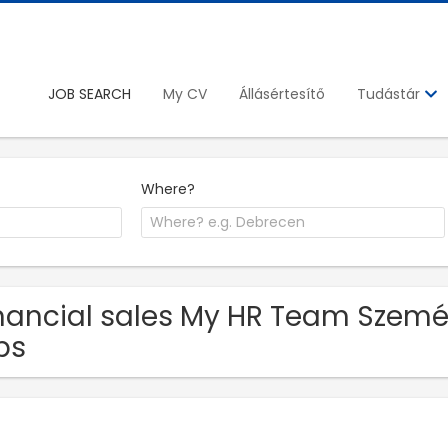
JOB SEARCH
My CV
Állásértesítő
Tudástár
Where?
nancial sales My HR Team Személy
bs