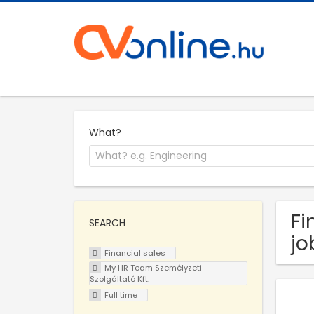
What?
Fi
SEARCH
jo
Financial sales
My HR Team Személyzeti
Szolgáltató Kft.
Full time