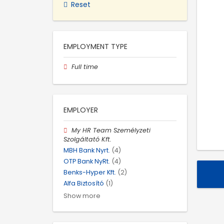
Reset
EMPLOYMENT TYPE
Full time
EMPLOYER
My HR Team Személyzeti
Szolgáltató Kft.
MBH Bank Nyrt.
(4)
OTP Bank NyRt.
(4)
Benks-Hyper Kft.
(2)
Alfa Biztosító
(1)
Show more