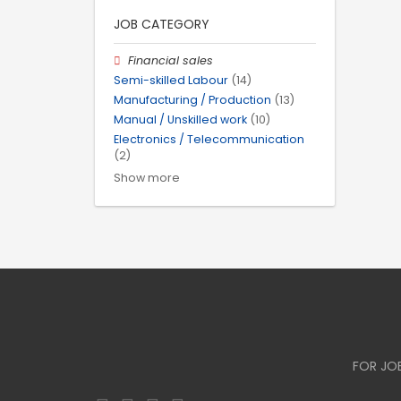
JOB CATEGORY
Financial sales
Semi-skilled Labour
(14)
Manufacturing / Production
(13)
Manual / Unskilled work
(10)
Electronics / Telecommunication
(2)
Show more
FOR JO