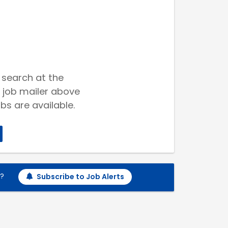
 search at the
 job mailer above
bs are available.
h?
Subscribe to Job Alerts