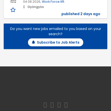
04.08.2026,
Work Force Kft.
Gyöngyös
published 2 days ago
Do you want new jobs emailed to you based on your
search?
Subscribe to Job Alerts