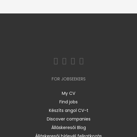
FOR JOBSEEKERS
My CV
Find jobs
Készíts angol CV-t
Discover companies
Álláskeresői Blog
Álláskeresői hírlevél feliratkozás