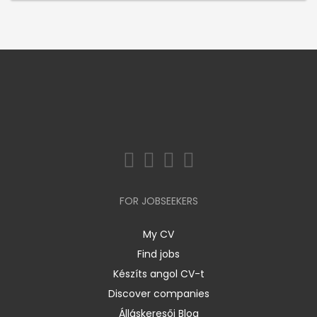
FOR JOBSEEKERS
My CV
Find jobs
Készíts angol CV-t
Discover companies
Álláskeresői Blog