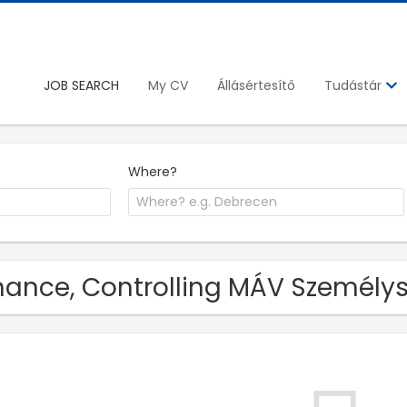
JOB SEARCH
My CV
Állásértesítő
Tudástár
Where?
nance, Controlling MÁV Személyszá