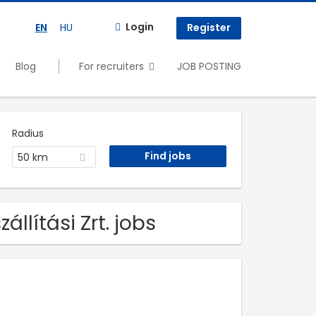
Login
EN
HU
Register
Blog
For recruiters
JOB POSTING
Radius
50 km
llítási Zrt. jobs