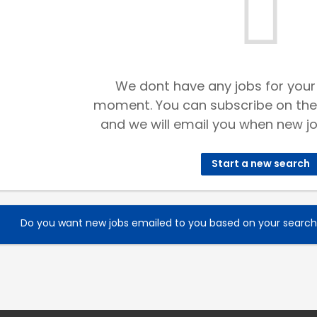
We dont have any jobs for your
moment. You can subscribe on the
and we will email you when new jo
Start a new search
Do you want new jobs emailed to you based on your searc