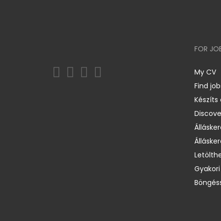
FOR JO
My CV
Find job
Készíts
Discov
Állásker
Állásker
Letölth
Gyakori
Böngéss