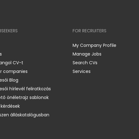
BSEEKERS
FOR RECRUITERS
My Company Profile
s
Manage Jobs
 angol CV-t
Search CVs
er companies
Services
esői Blog
esői hírlevél feliratkozás
ető önéletrajz sablonok
 kérdések
zen álláskatalógusban