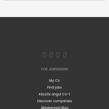
FOR JOBSEEKERS
My CV
Find jobs
Készíts angol CV-t
Discover companies
Álláskeresői Blog