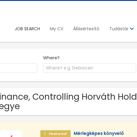
JOB SEARCH
My CV
Állásértesítő
Tudástár
Where?
Finance, Controlling Horváth Holdi
egye
Mérlegképes könyvelő
Featured