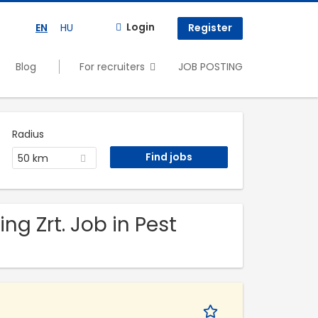
Login
EN
HU
Register
Blog
For recruiters
JOB POSTING
Radius
50 km
ng Zrt. Job in Pest