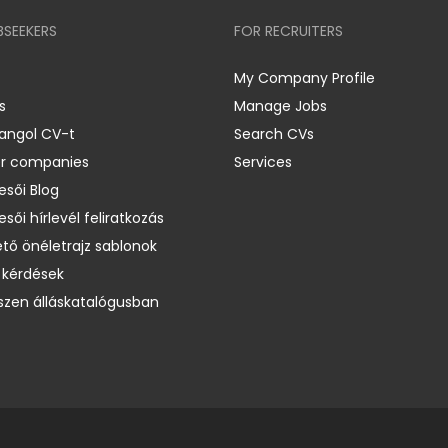
BSEEKERS
FOR RECRUITERS
My Company Profile
s
Manage Jobs
 angol CV-t
Search CVs
er companies
Services
esői Blog
esői hírlevél feliratkozás
ető önéletrajz sablonok
 kérdések
zen álláskatalógusban