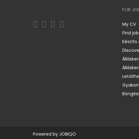
FOR JO
My CV
Find job
Készíts
Discov
Állásker
Állásker
Letölth
Gyakori
Böngéss
Powered by
JOBIQO