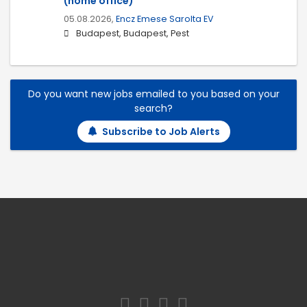
(home office)
05.08.2026,
Encz Emese Sarolta EV
Budapest, Budapest, Pest
Do you want new jobs emailed to you based on your
search?
Subscribe to Job Alerts