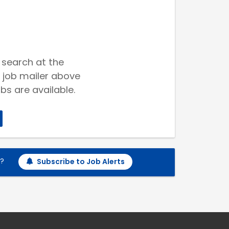
 search at the
 job mailer above
bs are available.
h?
Subscribe to Job Alerts