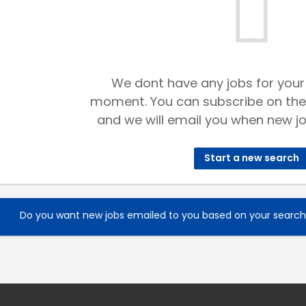
We dont have any jobs for your
moment. You can subscribe on the
and we will email you when new jo
Start a new search
Do you want new jobs emailed to you based on your searc