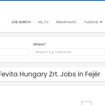
JOB SEARCH
My CV
Állásértesítő
Tudástár
Where?
Fevita Hungary Zrt. Jobs in Fejér