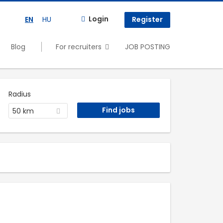
Login
EN
HU
Register
Blog
For recruiters
JOB POSTING
Radius
50 km