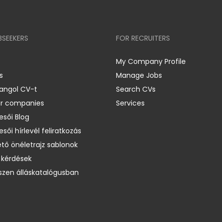
BSEEKERS
FOR RECRUITERS
My Company Profile
s
Manage Jobs
 angol CV-t
Search CVs
er companies
Services
esői Blog
esői hírlevél feliratkozás
ető önéletrajz sablonok
 kérdések
zen álláskatalógusban