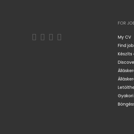
FOR JO
My CV
Find job
Készíts
Discov
Állásker
Állásker
Letölth
Gyakori
Böngéss