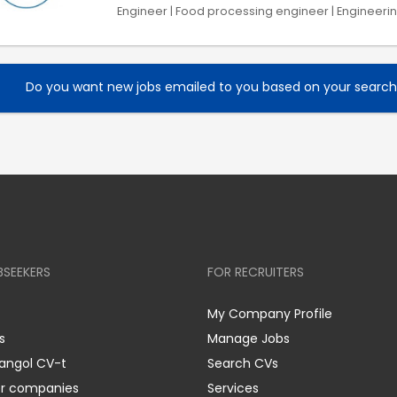
Engineer | Food processing engineer | Engineeri
Do you want new jobs emailed to you based on your searc
BSEEKERS
FOR RECRUITERS
My Company Profile
s
Manage Jobs
 angol CV-t
Search CVs
er companies
Services