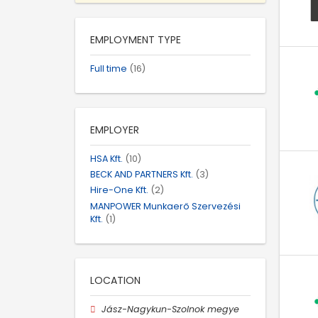
EMPLOYMENT TYPE
Full time
(16)
EMPLOYER
HSA Kft.
(10)
BECK AND PARTNERS Kft.
(3)
Hire-One Kft.
(2)
MANPOWER Munkaerő Szervezési
Kft.
(1)
LOCATION
Jász-Nagykun-Szolnok megye