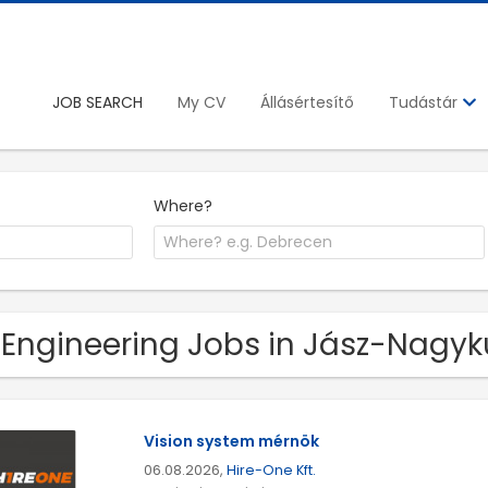
JOB SEARCH
My CV
Állásértesítő
Tudástár
Where?
 Engineering Jobs in Jász-Nag
Vision system mérnök
06.08.2026,
Hire-One Kft.