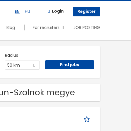
Login
EN
HU
Register
Blog
For recruiters
JOB POSTING
Radius
50 km
ykun-Szolnok megye