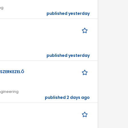
ng
published yesterday
published yesterday
DSZERKEZELŐ
ngineering
published 2 days ago