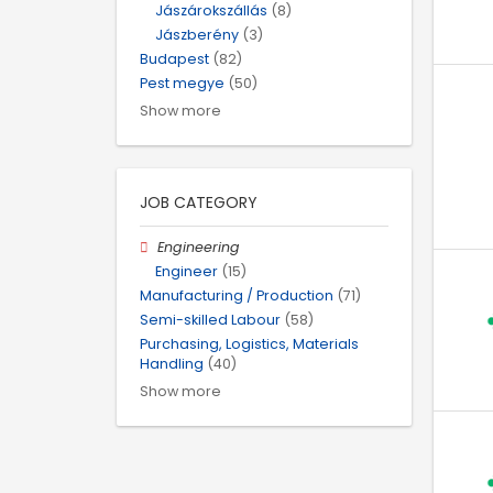
Jászárokszállás
(8)
Jászberény
(3)
Budapest
(82)
Pest megye
(50)
Show more
JOB CATEGORY
Engineering
Engineer
(15)
Manufacturing / Production
(71)
Semi-skilled Labour
(58)
Purchasing, Logistics, Materials
Handling
(40)
Show more