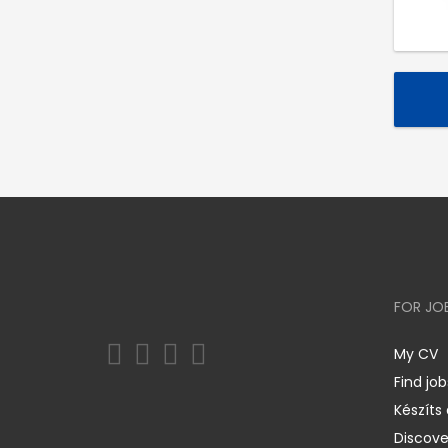
FOR JO
My CV
Find job
Készíts
Discov