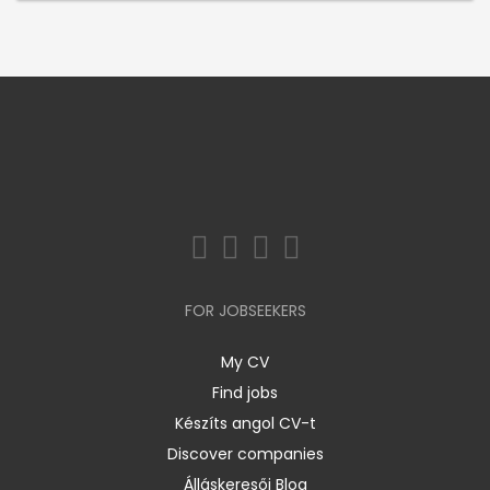
FOR JOBSEEKERS
My CV
Find jobs
Készíts angol CV-t
Discover companies
Álláskeresői Blog