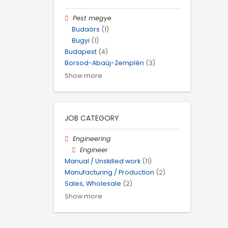
Pest megye
Budaörs
(1)
Bugyi
(1)
Budapest
(4)
Borsod-Abaúj-Zemplén
(3)
Show more
JOB CATEGORY
Engineering
Engineer
Manual / Unskilled work
(11)
Manufacturing / Production
(2)
Sales, Wholesale
(2)
Show more