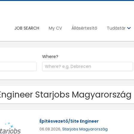
JOB SEARCH
My CV
Állásértesítő
Tudástár
Where?
Engineer Starjobs Magyarország
Építésvezető/Site Engineer
06.08.2026,
Starjobs Magyarország