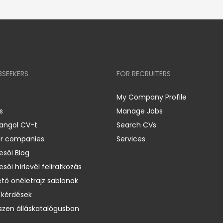
BSEEKERS
FOR RECRUITERS
My Company Profile
s
Manage Jobs
 angol CV-t
Search CVs
er companies
Services
esői Blog
esői hírlevél feliratkozás
ető önéletrajz sablonok
 kérdések
zen álláskatalógusban