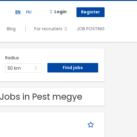
Login
EN
HU
Register
Blog
For recruiters
JOB POSTING
Radius
50 km
 Jobs in Pest megye