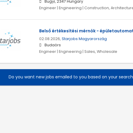
Bugyi, 2347 Hungary
Engineer | Engineering | Construction, Architectur
Belső értékesítési mérnök - épületautomat
02.08.2026,
Starjobs Magyarország
Budaörs
Engineer | Engineering | Sales, Wholesale
Do you want new jobs emailed to you based on your searc