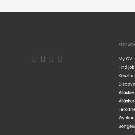
FOR JO
My CV
Find job
Készíts
Discov
Állásker
Állásker
Letölth
Gyakori
Böngéss