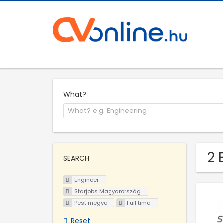
What?
2 
SEARCH
Engineer
Starjobs Magyarország
Pest megye
Full time
Reset