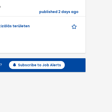
e
published 2 days ago
izálás területen
h?
Subscribe to Job Alerts