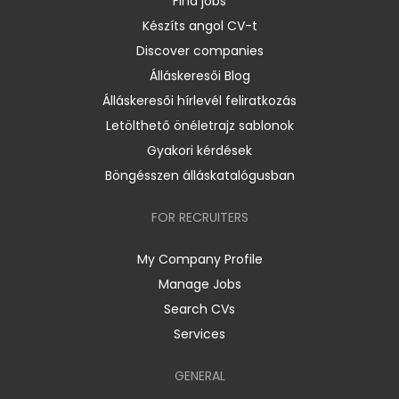
Find jobs
Készíts angol CV-t
Discover companies
Álláskeresői Blog
Álláskeresői hírlevél feliratkozás
Letölthető önéletrajz sablonok
Gyakori kérdések
Böngésszen álláskatalógusban
FOR RECRUITERS
My Company Profile
Manage Jobs
Search CVs
Services
GENERAL