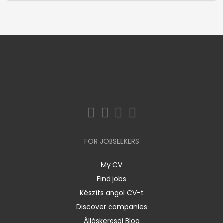
FOR JOBSEEKERS
My CV
Find jobs
Készíts angol CV-t
Discover companies
Álláskeresői Blog