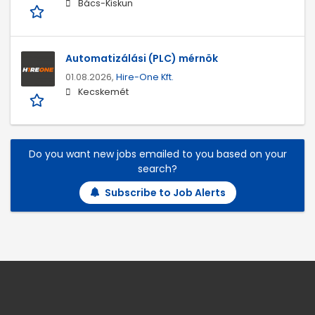
Bács-Kiskun
Automatizálási (PLC) mérnök
01.08.2026,
Hire-One Kft.
Kecskemét
Do you want new jobs emailed to you based on your
search?
Subscribe to Job Alerts