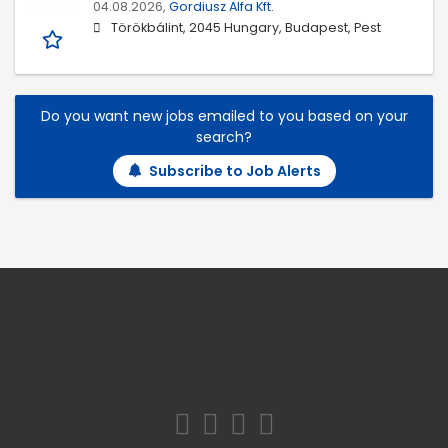
04.08.2026,
Gordiusz Alfa Kft.
Törökbálint, 2045 Hungary, Budapest, Pest
Do you want new jobs emailed to you based on your
search?
Subscribe to Job Alerts