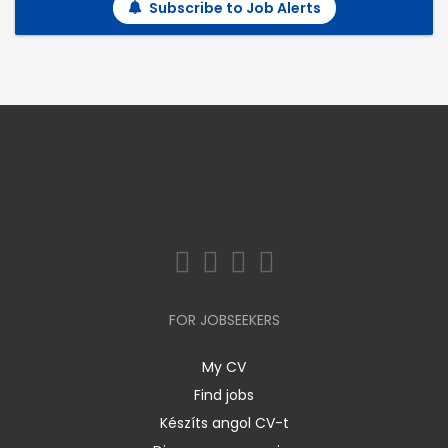
Subscribe to Job Alerts
FOR JOBSEEKERS
My CV
Find jobs
Készíts angol CV-t