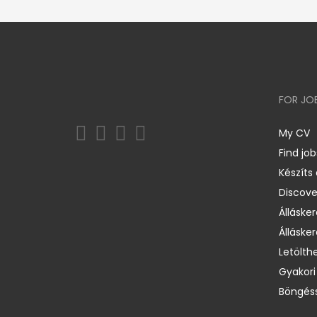
FOR JO
My CV
Find job
Készíts
Discov
Állásker
Állásker
Letölth
Gyakori
Böngéss