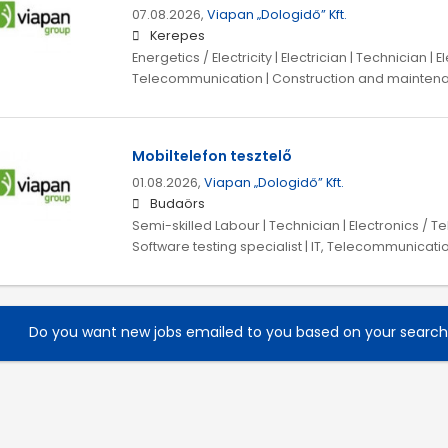
07.08.2026,
Viapan „Dologidő” Kft.
Kerepes
Energetics / Electricity | Electrician | Technician | E
Telecommunication | Construction and mainten
Mobiltelefon tesztelő
01.08.2026,
Viapan „Dologidő” Kft.
Budaörs
Semi-skilled Labour | Technician | Electronics / 
Software testing specialist | IT, Telecommunicati
Do you want new jobs emailed to you based on your searc