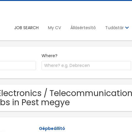
JOB SEARCH
My CV
Állásértesítő
Tudástár
Where?
Electronics / Telecommunication
bs in Pest megye
Gépbeállító