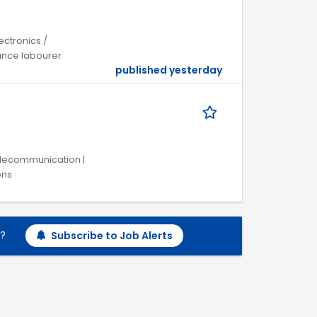
lectronics /
ance labourer
published yesterday
Telecommunication |
ons
h?
Subscribe to Job Alerts