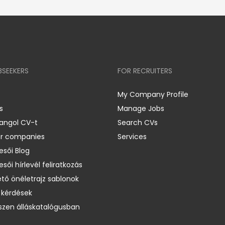
BSEEKERS
FOR RECRUITERS
My Company Profile
s
Manage Jobs
 angol CV-t
Search CVs
er companies
Services
esői Blog
esői hírlevél feliratkozás
ető önéletrajz sablonok
 kérdések
zen álláskatalógusban