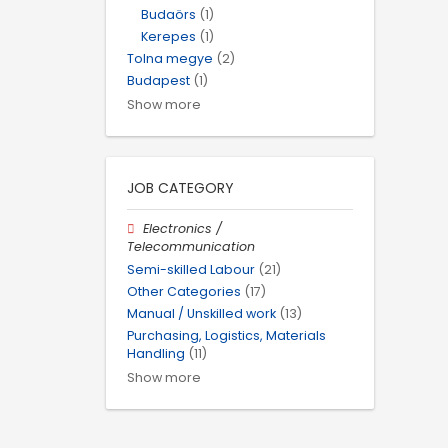
Budaörs
(1)
Kerepes
(1)
Tolna megye
(2)
Budapest
(1)
Show more
JOB CATEGORY
Electronics /
Telecommunication
Semi-skilled Labour
(21)
Other Categories
(17)
Manual / Unskilled work
(13)
Purchasing, Logistics, Materials
Handling
(11)
Show more