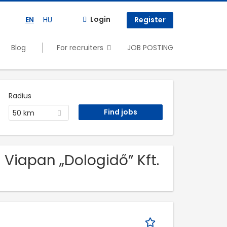
Login
EN
HU
Register
Blog
For recruiters
JOB POSTING
Radius
50 km
 Viapan „Dologidő” Kft.