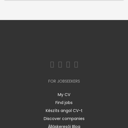
FOR JOBSEEKERS
My CV
Find jobs
Készíts angol CV-t
Discover companies
Álláskeresői Blog