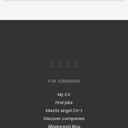
FOR JOBSEEKERS
My CV
Find jobs
Készíts angol CV-t
Discover companies
Álláskeresői Blog