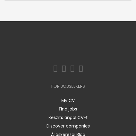
FOR JOBSEEKERS
My CV
Find jobs
Készíts angol CV-t
Discover companies
Álláskeresői Blog