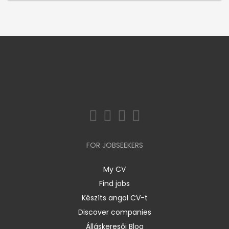
FOR JOBSEEKERS
My CV
Find jobs
Készíts angol CV-t
Discover companies
Álláskeresői Blog