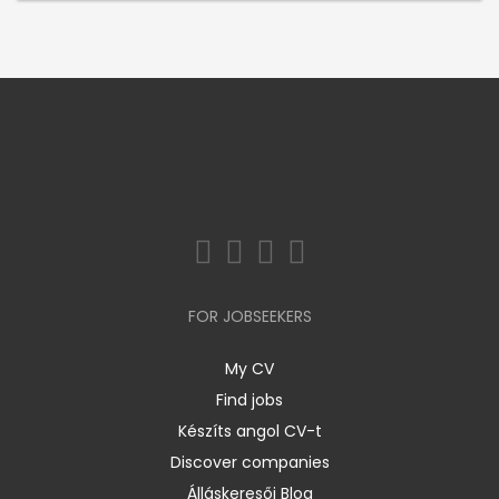
FOR JOBSEEKERS
My CV
Find jobs
Készíts angol CV-t
Discover companies
Álláskeresői Blog