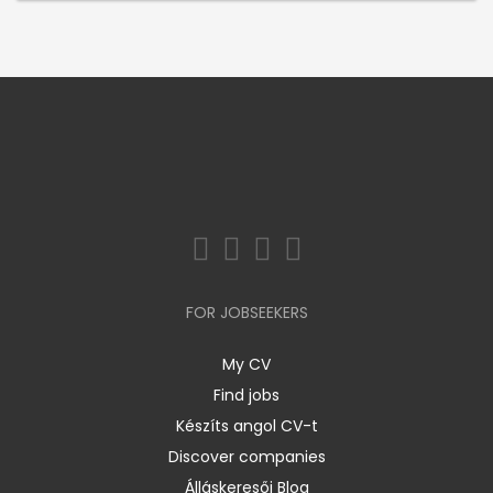
FOR JOBSEEKERS
My CV
Find jobs
Készíts angol CV-t
Discover companies
Álláskeresői Blog