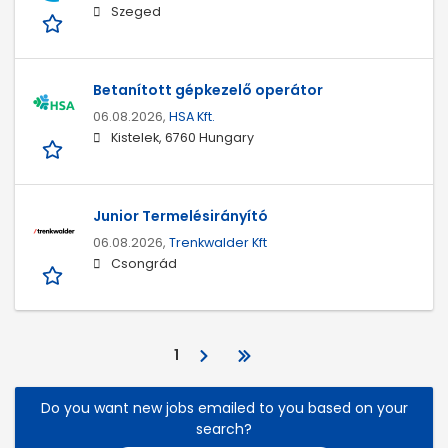
Szeged
Betanított gépkezelő operátor
06.08.2026,
HSA Kft.
Kistelek, 6760 Hungary
Junior Termelésirányító
06.08.2026,
Trenkwalder Kft
Csongrád
1
Do you want new jobs emailed to you based on your
search?