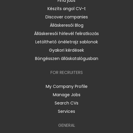
Find jobs
Készíts angol CV-t
Discover companies
Álláskeresői Blog
Álláskeresői hírlevél feliratkozás
Letölthető önéletrajz sablonok
Gyakori kérdések
Böngésszen álláskatalógusban
FOR RECRUITERS
My Company Profile
Manage Jobs
Search CVs
Services
GENERAL