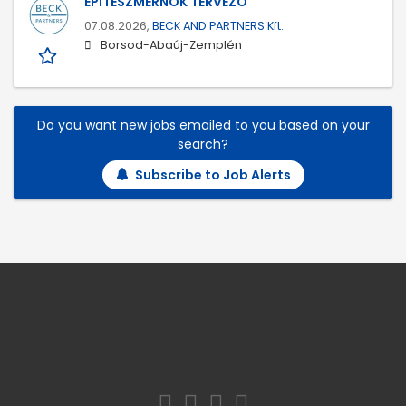
ÉPÍTÉSZMÉRNÖK TERVEZŐ
07.08.2026,
BECK AND PARTNERS Kft.
Borsod-Abaúj-Zemplén
Do you want new jobs emailed to you based on your
search?
Subscribe to Job Alerts