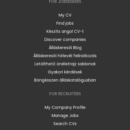
FOR JOBSEEKERS
My CV
Find jobs
Készíts angol CV-t
Discover companies
Álláskeresői Blog
Álláskeresői hírlevél feliratkozás
Letölthető önéletrajz sablonok
Gyakori kérdések
Böngésszen álláskatalógusban
FOR RECRUITERS
My Company Profile
Manage Jobs
Search CVs