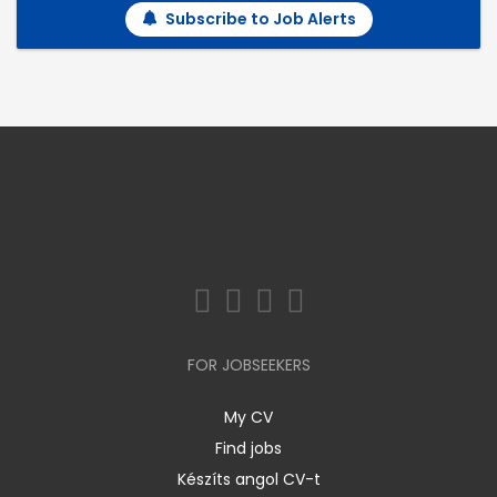
Subscribe to Job Alerts
FOR JOBSEEKERS
My CV
Find jobs
Készíts angol CV-t