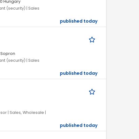
00 Hungary
nt (security) | Sales
published today
-Sopron
nt (security) | Sales
published today
or | Sales, Wholesale |
published today