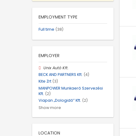
EMPLOYMENT TYPE
Full time
(38)
EMPLOYER
Unix Autó Kft.
BECK AND PARTNERS Kft.
(4)
Kite Zrt
(3)
MANPOWER Munkaerő Szervezési
Kft.
(2)
Viapan „Dologidő” Kft.
(2)
Show more
LOCATION