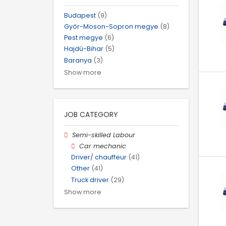
Budapest
(9)
Győr-Moson-Sopron megye
(8)
Pest megye
(6)
Hajdú-Bihar
(5)
Baranya
(3)
Show more
JOB CATEGORY
Semi-skilled Labour
Car mechanic
Driver/ chauffeur
(41)
Other
(41)
Truck driver
(29)
Show more