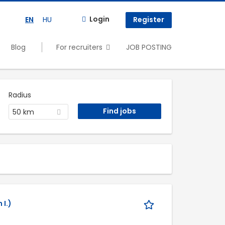
Login
EN
HU
Register
Blog
For recruiters
JOB POSTING
Radius
50 km
 I.)