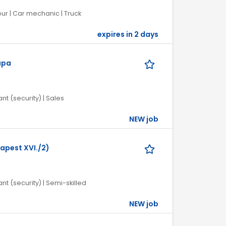
our | Car mechanic | Truck
expires in 2 days
ápa
nt (security) | Sales
NEW job
dapest XVI./2)
nt (security) | Semi-skilled
NEW job