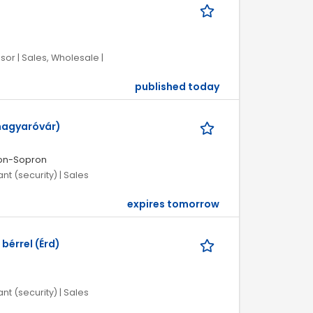
or | Sales, Wholesale |
published today
magyaróvár)
on-Sopron
nt (security) | Sales
expires tomorrow
bérrel (Érd)
nt (security) | Sales