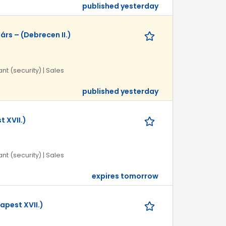
published yesterday
rs – (Debrecen II.)
nt (security) | Sales
published yesterday
 XVII.)
nt (security) | Sales
expires tomorrow
apest XVII.)