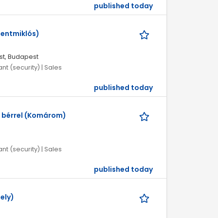
published today
zentmiklós)
st, Budapest
nt (security) | Sales
published today
t bérrel (Komárom)
nt (security) | Sales
published today
ely)