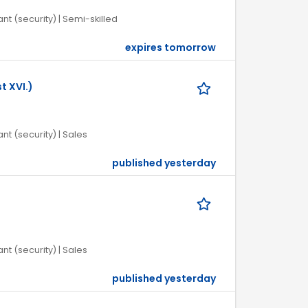
nt (security) | Semi-skilled
expires tomorrow
t XVI.)
nt (security) | Sales
published yesterday
nt (security) | Sales
published yesterday