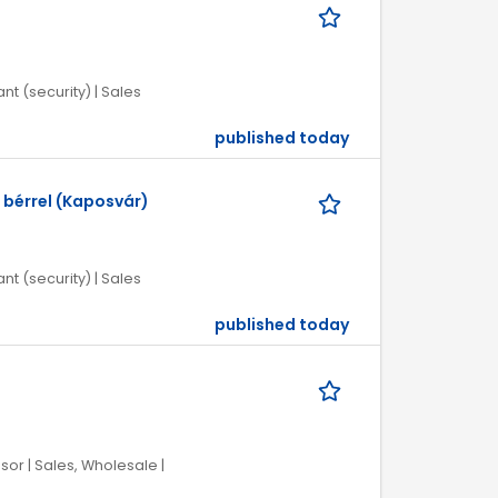
nt (security) | Sales
published today
 bérrel (Kaposvár)
nt (security) | Sales
published today
or | Sales, Wholesale |