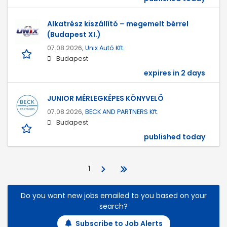
Alkatrész kiszállító – megemelt bérrel
(Budapest XI.)
07.08.2026,
Unix Autó Kft.
Budapest
expires in 2 days
JUNIOR MÉRLEGKÉPES KÖNYVELŐ
07.08.2026,
BECK AND PARTNERS Kft.
Budapest
published today
1
Do you want new jobs emailed to you based on your
search?
Subscribe to Job Alerts