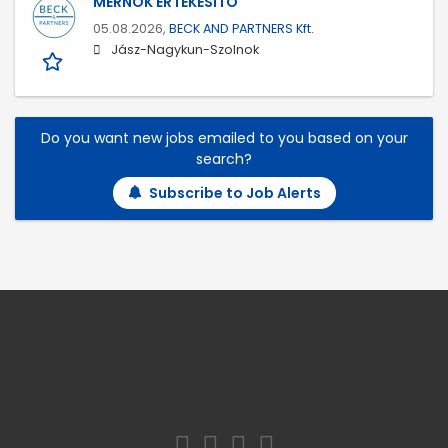
MÉRNÖK ÉRTÉKESÍTŐ
05.08.2026,
BECK AND PARTNERS Kft.
Jász-Nagykun-Szolnok
Do you want new jobs emailed to you based on your
search?
Subscribe to Job Alerts