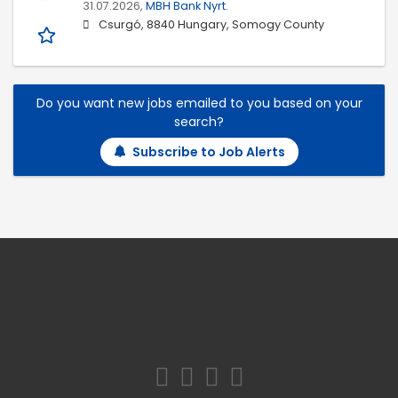
31.07.2026,
MBH Bank Nyrt.
Csurgó, 8840 Hungary, Somogy County
Do you want new jobs emailed to you based on your
search?
Subscribe to Job Alerts