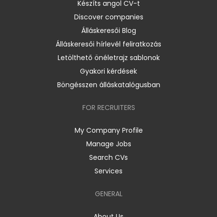
Készíts angol CV-t
Discover companies
Álláskeresői Blog
Álláskeresői hírlevél feliratkozás
Letölthető önéletrajz sablonok
Gyakori kérdések
Böngésszen álláskatalógusban
FOR RECRUITERS
My Company Profile
Manage Jobs
Search CVs
Services
GENERAL
About Us